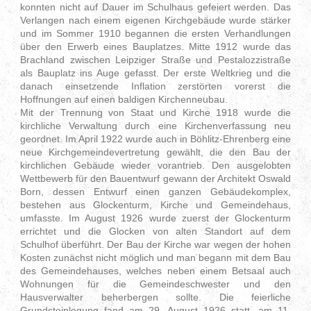
konnten nicht auf Dauer im Schulhaus gefeiert werden. Das
Verlangen nach einem eigenen Kirchgebäude wurde stärker
und im Sommer 1910 begannen die ersten Verhandlungen
über den Erwerb eines Bauplatzes. Mitte 1912 wurde das
Brachland zwischen Leipziger Straße und Pestalozzistraße
als Bauplatz ins Auge gefasst. Der erste Weltkrieg und die
danach einsetzende Inflation zerstörten vorerst die
Hoffnungen auf einen baldigen Kirchenneubau.
Mit der Trennung von Staat und Kirche 1918 wurde die
kirchliche Verwaltung durch eine Kirchenverfassung neu
geordnet. Im April 1922 wurde auch in Böhlitz-Ehrenberg eine
neue Kirchgemeindevertretung gewählt, die den Bau der
kirchlichen Gebäude wieder vorantrieb. Den ausgelobten
Wettbewerb für den Bauentwurf gewann der Architekt Oswald
Born, dessen Entwurf einen ganzen Gebäudekomplex,
bestehen aus Glockenturm, Kirche und Gemeindehaus,
umfasste. Im August 1926 wurde zuerst der Glockenturm
errichtet und die Glocken von alten Standort auf dem
Schulhof überführt. Der Bau der Kirche war wegen der hohen
Kosten zunächst nicht möglich und man begann mit dem Bau
des Gemeindehauses, welches neben einem Betsaal auch
Wohnungen für die Gemeindeschwester und den
Hausverwalter beherbergen sollte. Die feierliche
Grundsteinlegung fand am 29. August 1926 statt, am 11.