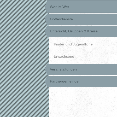
Wer ist Wer
Gottesdienste
Unterricht, Gruppen & Kreise
Kinder und Jugendliche
Erwachsene
Veranstaltungen
Partnergemeinde