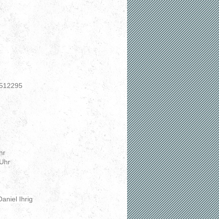
nden
4512295
hr
Uhr
aniel Ihrig