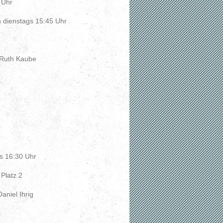
 Uhr
h dienstags 15:45 Uhr
 Ruth Kaube
s 16:30 Uhr
Platz 2
aniel Ihrig