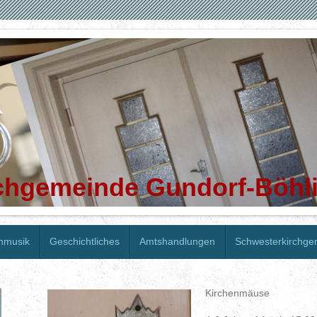
rchgemeinde Gundorf-Böhl
nmusik
Geschichtliches
Amtshandlungen
Schwesterkirchg
Kirchenmäuse