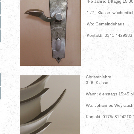
4-6 Jahre: 14tägig 15:30
1./2. Klasse: wöchentlic
Wo: Gemeindehaus
Kontakt: 0341 4429933‬
Christenlehre
3.-6. Klasse
Wann: dienstags 15:45 bi
Wo: Johannes Weyrauch 
Kontakt: 0175/ 8124210 D